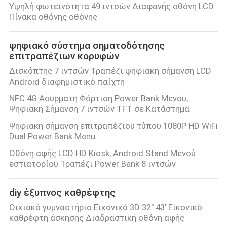
Υψηλή φωτεινότητα 49 ιντσών Διαφανής οθόνη LCD
Πίνακα οθόνης οθόνης
ψηφιακό σύστημα σηματοδότησης
επιτραπέζιων κορυφών
Δισκόπτης 7 ιντσών Τραπέζι ψηφιακή σήμανση LCD
Android διαφημιστικό παίχτη
NFC 4G Ασύρματη Φόρτιση Power Bank Μενού,
Ψηφιακή Σήμανση 7 ιντσών TFT σε Κατάστημα
Ψηφιακή σήμανση επιτραπέζιου τύπου 1080P HD WiFi
Dual Power Bank Menu
Οθόνη αφής LCD HD Kiosk, Android Stand Μενού
εστιατορίου Τραπέζι Power Bank 8 ιντσών
diy έξυπνος καθρέφτης
Οικιακό γυμναστήριο Εικονικό 3D 32'' 43' Εικονικό
καθρέφτη άσκησης Διαδραστική οθόνη αφής