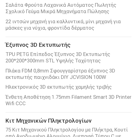
Σαλάτα Φρούτα Λαχανικά Αυτόματος Πωλητής
Σχολικό Γεύμα Μικρά Μηχανήματα Πώλησης
22 ιντσών μηχανή για καλλυντικά, μίνι μηχανή για
μάσκες για νύχια, φροντίδα δέρματος
Έξυπνος 3D Εκτυπωτής
TPU PETG Επίπεδος Έξυπνος 3D Εκτυπωτής
200*200*300mm STL Υψηλής Ταχύτητας
Πλάκα FDM 0,8mm Σφουγγαρίστρα έξυπνος 3D
εκτυπωτής παιχνιδάκι DIY JCVISION 100W
Ηλεκτρονικός 3D εκτυπωτής χαμηλής τριβής
Ένθετη Αποθέτηση 1.75mm Filament Smart 3D Printer
Wifi CCC
Κιτ Μηχανικών Πληκτρολογίων
75 Κιτ Μηχανικού Πληκτρολογίου με Πλήκτρα, Κουτί
από Ανοδιωμένο Αλουμίνιο, Διεπαφή Τύπου C με