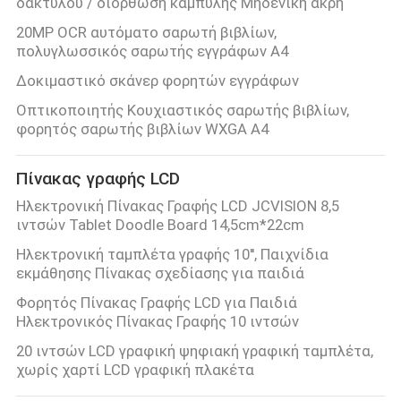
δακτύλου / διόρθωση καμπύλης Μηδενική άκρη
20MP OCR αυτόματο σαρωτή βιβλίων,
πολυγλωσσικός σαρωτής εγγράφων Α4
Δοκιμαστικό σκάνερ φορητών εγγράφων
Οπτικοποιητής Κουχιαστικός σαρωτής βιβλίων,
φορητός σαρωτής βιβλίων WXGA Α4
Πίνακας γραφής LCD
Ηλεκτρονική Πίνακας Γραφής LCD JCVISION 8,5
ιντσών Tablet Doodle Board 14,5cm*22cm
Ηλεκτρονική ταμπλέτα γραφής 10'', Παιχνίδια
εκμάθησης Πίνακας σχεδίασης για παιδιά
Φορητός Πίνακας Γραφής LCD για Παιδιά
Ηλεκτρονικός Πίνακας Γραφής 10 ιντσών
20 ιντσών LCD γραφική ψηφιακή γραφική ταμπλέτα,
χωρίς χαρτί LCD γραφική πλακέτα