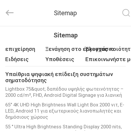
Shenzhen
Junction
Interactive
Sitemap
Technology
Co.,
Ltd..
All
ΣΠΊΤΙ
Rights
Reserved.
Sitemap
ΠΡΟΪΌΝΤΑ
επιχείρηση
Ξενάγηση στο εργοστάσιο
Έλεγχος ποιότη
Ειδήσεις
Υποθέσεις
Επικοινωνήστε μ
ΣΧΕΤΙΚΆ
Υπαίθρια ψηφιακή επίδειξη συστημάτων
ΜΕ
σηματοδότησης
ΕΜΆΣ
Lightbox 75&quot; δαπέδου υψηλής φωτεινότητας –
2000 cd/m², FHD, Android Digital Signage για λιανική
65" 4K UHD High Brightness Wall Light Box 2000 νιτ, E-
ΕΠΙΣΚΈΨΕΙΣ
LED, Android 11 για εξωτερικούς λιανοπωλητές και
ΣΤΟ
δημόσιους χώρους
ΕΡΓΟΣΤΆΣΙΟ
55 ′′ Ultra High Brightness Standing Display 2000 nits,