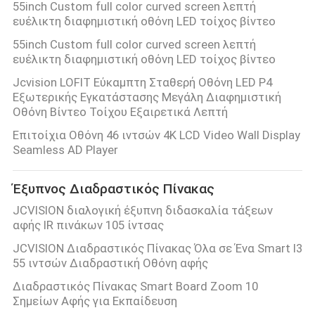
55inch Custom full color curved screen λεπτή
ΠΡΟΣΦΟΡΆ
ευέλικτη διαφημιστική οθόνη LED τοίχος βίντεο
55inch Custom full color curved screen λεπτή
ευέλικτη διαφημιστική οθόνη LED τοίχος βίντεο
SITEMAP
Jcvision LOFIT Εύκαμπτη Σταθερή Οθόνη LED P4
Εξωτερικής Εγκατάστασης Μεγάλη Διαφημιστική
ΠΟΛΙΤΙΚΉ
Οθόνη Βίντεο Τοίχου Εξαιρετικά Λεπτή
ΑΠΟΡΡΉΤΟΥ
Επιτοίχια Οθόνη 46 ιντσών 4K LCD Video Wall Display
Seamless AD Player
Έξυπνος Διαδραστικός Πίνακας
JCVISION διαλογική έξυπνη διδασκαλία τάξεων
αφής IR πινάκων 105 ίντσας
JCVISION Διαδραστικός Πίνακας Όλα σε Ένα Smart I3
55 ιντσών Διαδραστική Οθόνη αφής
Διαδραστικός Πίνακας Smart Board Zoom 10
Σημείων Αφής για Εκπαίδευση