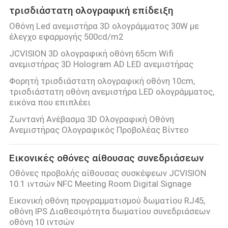
τρισδιάστατη ολογραφική επίδειξη
Οθόνη Led ανεμιστήρα 3D ολογράμματος 30W με
έλεγχο εφαρμογής 500cd/m2
JCVISION 3D ολογραφική οθόνη 65cm Wifi
ανεμιστήρας 3D Hologram AD LED ανεμιστήρας
Φορητή τρισδιάστατη ολογραφική οθόνη 10cm,
τρισδιάστατη οθόνη ανεμιστήρα LED ολογράμματος,
εικόνα που επιπλέει
Ζωντανή Ανέβασμα 3D Ολογραφική Οθόνη
Ανεμιστήρας Ολογραφικός Προβολέας Βίντεο
Εικονικές οθόνες αίθουσας συνεδριάσεων
Οθόνες προβολής αίθουσας συσκέψεων JCVISION
10.1 ιντσών NFC Meeting Room Digital Signage
Εικονική οθόνη προγραμματισμού δωματίου RJ45,
οθόνη IPS Διαθεσιμότητα δωματίου συνεδριάσεων
οθόνη 10 ιντσών