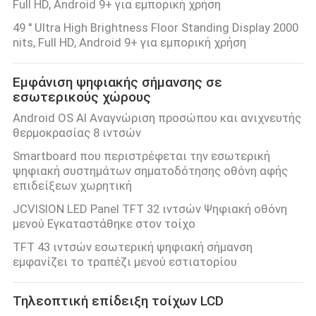
Full HD, Android 9+ για εμπορική χρήση
49 ′′ Ultra High Brightness Floor Standing Display 2000
ΈΛΕΓΧΟΣ
nits, Full HD, Android 9+ για εμπορική χρήση
ΠΟΙΌΤΗΤΑΣ
Εμφάνιση ψηφιακής σήμανσης σε
εσωτερικούς χώρους
ΕΠΙΚΟΙΝΩΝΉΣΤΕ
Android OS AI Αναγνώριση προσώπου και ανιχνευτής
ΜΑΖΊ
θερμοκρασίας 8 ιντσών
ΜΑΣ
Smartboard που περιστρέφεται την εσωτερική
ψηφιακή συστημάτων σηματοδότησης οθόνη αφής
επιδείξεων χωρητική
ΕΙΔΉΣΕΙΣ
JCVISION LED Panel TFT 32 ιντσών Ψηφιακή οθόνη
μενού Εγκαταστάθηκε στον τοίχο
ΥΠΟΘΈΣΕΙΣ
TFT 43 ιντσών εσωτερική ψηφιακή σήμανση
εμφανίζει το τραπέζι μενού εστιατορίου
ΖΗΤΉΣΤΕ
Τηλεοπτική επίδειξη τοίχων LCD
ΜΙΑ