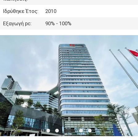
Ιδρύθηκε Έτος:
2010
ΈΛΕΓΧΟΣ
Εξαγωγή pc:
90% - 100%
ΠΟΙΌΤΗΤΑΣ
ΕΠΙΚΟΙΝΩΝΉΣΤΕ
ΜΑΖΊ
ΜΑΣ
ΕΙΔΉΣΕΙΣ
ΥΠΟΘΈΣΕΙΣ
ΖΗΤΉΣΤΕ
ΜΙΑ