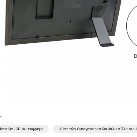
α:
1 Ιντσών LCD Φωτοφρέμα
10 Ιντσών Οικογενειακά Και Φιλικά Πλαίσι