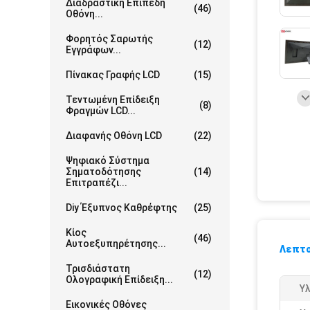
Διαδραστική Επίπεδη
(46)
Οθόνη...
Φορητός Σαρωτής
(12)
Εγγράφων...
Πίνακας Γραφής LCD
(15)
Τεντωμένη Επίδειξη
(8)
Φραγμών LCD...
Διαφανής Οθόνη LCD
(22)
Ψηφιακό Σύστημα
Σηματοδότησης
(14)
Επιτραπέζι...
Diy Έξυπνος Καθρέφτης
(25)
Κίος
(46)
Αυτοεξυπηρέτησης...
Λεπτο
Τρισδιάστατη
(12)
Ολογραφική Επίδειξη...
Υλ
Εικονικές Οθόνες