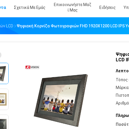
Επικοινωνήστε Μαζ
ντα
Σχετικά Με Εμάς
Ειδήσεις
Υπ
Ί Μας
ών LCD
Ψηφιακή Κορνίζα Φωτογραφιών FHD 1920X1200 LCD IPS Υψ
Ψηφια
LCD I
Λεπτο
Τόπος 
Μάρκα
Πιστοπ
Αριθμό
Πληρω
Ποσότ