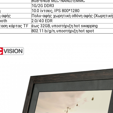
8GB-64GB MLC-NAND/EMMC
1G/2G DDR3
η
10.0 ίντσες, IPS 800*1280
 αφής
Πολυ-αφής χωρητική οθόνη αφής (Χωρητική 
ooth
2.0/4.0 EDR
ταση κάρτας TF
έως 32GB, υποστήριξη hot swapping
802.11 b/g/n, υποστήριξη hot spot