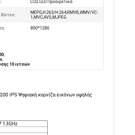
:
LCD, LED Προαιρετικά
MEPG,H.263/H.264,RMVB,WMV/VC-
Βίντεο:
1,MVC,AVS,MJPEG.
ση:
800*1280
00
,
ν
,
σης 10 ιντσών
1200 IPS Ψηφιακή κορνίζα εικόνων υψηλής
7 1.3GHz