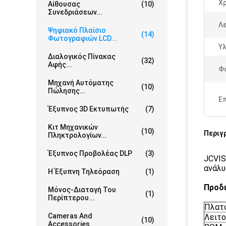
Χ
Αίθουσας
(10)
Συνεδριάσεων...
Λε
Ψηφιακό Πλαίσιο
(14)
Φωτογραφιών LCD...
Υλ
Διαλογικός Πίνακας
(32)
Αφής...
Φ
Μηχανή Αυτόματης
(10)
Πώλησης...
Ε
Έξυπνος 3D Εκτυπωτής
(7)
Κιτ Μηχανικών
(10)
Περιγ
Πληκτρολογίων...
Έξυπνος Προβολέας DLP
(3)
JCVIS
ανάλυ
Η Έξυπνη Τηλεόραση
(1)
Προδ
Μόνος-Διαταγή Του
(1)
Περίπτερου...
Πλατ
Cameras And
Λειτο
(10)
Accessories