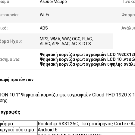
ρώμα:
Λευκό/Μαύρο
Πίνακα
ιτουργία:
Wi-Fi
Φόρμα 
ικό:
ABS
Ανάλυ
MP3, WMA, WAV, OGG, FLAC,
όρμα Ήχου:
ALAC, APE, AAC, AC-3, DTS
Ψηφιακή κορνίζα φωτογραφιών LCD 1920X12
πισημαίνω:
Ψηφιακή κορνίζα φωτογραφιών LCD 10 ιντσώ
Ψηφιακή κορνίζα φωτογραφιών υψηλής ανάλυ
ραφή προϊόντων
ION 10.1'' Ψηφιακή κορνίζα φωτογραφιών Cloud FHD 1920 X 
σης
ιαγραφές
φόρμα
Rockchip RK3126C, Τετραπύρηνος Cortex-A
υργικό σύστημα
Android 6