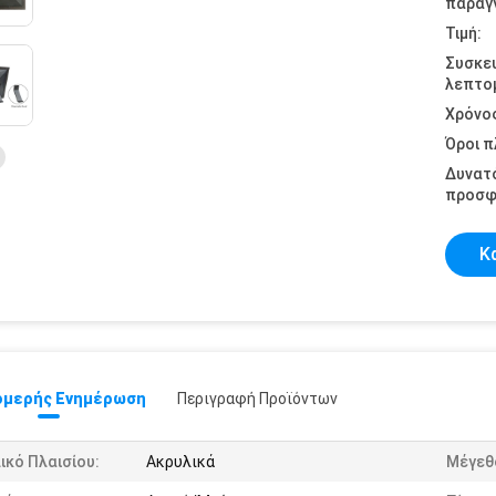
παραγγ
Τιμή:
Συσκε
λεπτομ
Χρόνο
Όροι 
Δυνατ
προσφ
Κ
μερής Ενημέρωση
Περιγραφή Προϊόντων
ικό Πλαισίου:
Ακρυλικά
Μέγεθ