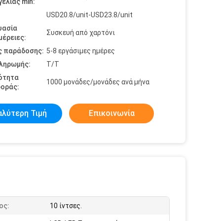
ελίας min:
USD20.8/unit-USD23.8/unit
υασία
Συσκευή από χαρτόνι
έρειες:
ς παράδοσης:
5-8 εργάσιμες ημέρες
πληρωμής:
Τ/Τ
ότητα
1000 μονάδες/μονάδες ανά μήνα
οράς:
αλύτερη Τιμή
Επικοινωνία
ος:
10 ίντσες.