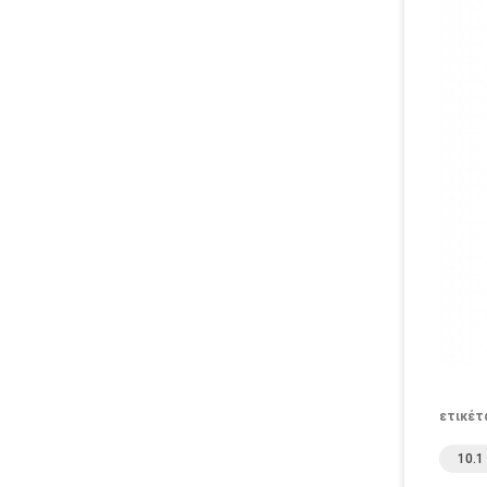
ετικέτ
10.