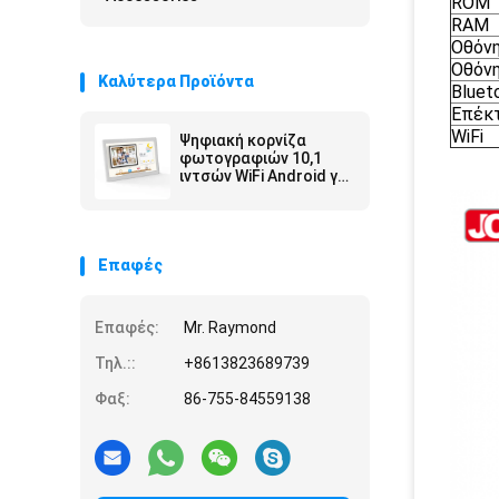
ROM
RAM
Οθόν
Οθόνη
Καλύτερα Προϊόντα
Bluet
Επέκ
WiFi
Ψηφιακή κορνίζα
φωτογραφιών 10,1
ιντσών WiFi Android για
φωτογραφίες και
βίντεο
Επαφές
Επαφές:
Mr. Raymond
Τηλ.::
+8613823689739
Φαξ:
86-755-84559138