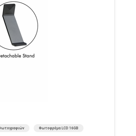
α Φωτογραφιών
Φωτοφρέμα LCD 16GB