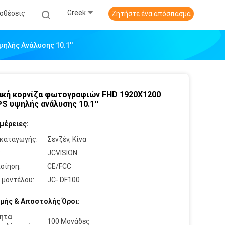
Greek
οθέσεις
Ζητήστε ένα απόσπασμα
ηλής Ανάλυσης 10.1''
κή κορνίζα φωτογραφιών FHD 1920X1200
PS υψηλής ανάλυσης 10.1''
μέρειες:
καταγωγής:
Σενζέν, Κίνα
:
JCVISION
οίηση:
CE/FCC
 μοντέλου:
JC- DF100
μής & Αποστολής Όροι:
ητα
100 Μονάδες