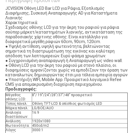
Περιγραφή προϊόντων
JCVISION Οθόνη LED Bar LCD για Ράφια, Εξοπλισμός
Διαφήμισης, Συσκευή Αναπαραγωγής AD για Καταστήματα
Λιανικής
Χαρακτηριστικά:
Σχεδιασμός οθόνης LCD για την άκρη του ραφιού για ράφια
σούπερ μάρκετ/καταστημάτων λιανικής, αντικατάσταση της
παραδοσιακής χάρτινης οθόνης. Είναι κατάλληλο για
διαφορετικά μεγέθη ραφιών 60cm, 90cm, 120cm.
● Υψηλή αντίθεση, υψηλή φωτεινότητα, βελτιώνοντας
σημαντικά τη διαστρωμάτωση της εικόνας και καλύτερη
απόδοση των λεπτομερειών. Ευρύ φάσμα χρωμάτων.
● Συγχρονισμένη αναπαραγωγή ή Αναπαραγωγή ως video wall.
● Οθόνη LCD για την άκρη του ραφιού με στενό πλαίσιο, οι
διαφημίσεις εμφανίζονται χωρίς να εμποδίζουν την όραση των
καταναλωτών, δημιουργώντας έτσι μια τέλεια εμπειρία αγορών
● Υποστήριξη WIFI, Mobile App. Προαιρετικό λογισμικό Refee
CMS για απομακρυσμένη διαχείριση περιεχομένου.
Προδιαγραφές:
Μέγεθος
8"/ 19"/24"/28"/37"/48" προαιρετικό
οθόνης LCD:
Τύπος πάνελ:
Οθόνη TFT-LCD & οπίσθιος φωτισμός LED
Μάρκα πάνελ:
LG/BOE/AUO
Αναλογία
16:9
διαστάσεων:
Ανάλυση:
1920x1080
Φωτεινότητα:
450cd/m2
Λόγος
3000:1