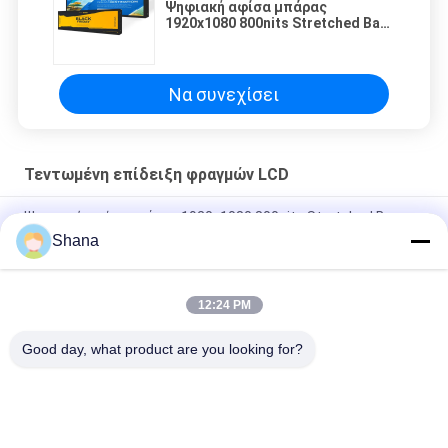
Ψηφιακή αφίσα μπάρας
1920x1080 800nits Stretched Bar
2.75W για εμπορικό κέντρο
Να συνεχίσει
Τεντωμένη επίδειξη φραγμών LCD
Ψηφιακή αφίσα μπάρας 1920x1080 800nits Stretched Bar
2.75W για εμπορικό κέντρο
Shana
24 ιντσών 500 νιτς Σκηνή LCD 1920×540 pixels
12:24 PM
JCVISION Οθόνη LCD Μπάρας 42 ιντσών για Ψυγείο, Ψηφιακή
Διαφημιστική Οθόνη
Good day, what product are you looking for?
Λαϊκή κατηγορία
Όλα
Υπαίθρια Ψηφιακή 
Εμφάνιση Ψηφιακής 