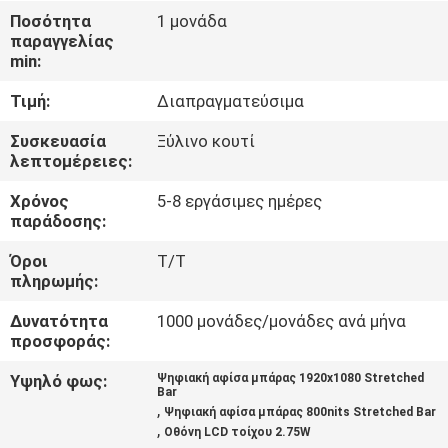
Ποσότητα
1 μονάδα
παραγγελίας
ΈΛΕΓΧΟΣ
min:
ΠΟΙΌΤΗΤΑΣ
Τιμή:
Διαπραγματεύσιμα
ΕΠΙΚΟΙΝΩΝΉΣΤΕ
Συσκευασία
Ξύλινο κουτί
λεπτομέρειες:
ΜΑΖΊ
Χρόνος
5-8 εργάσιμες ημέρες
ΜΑΣ
παράδοσης:
Όροι
Τ/Τ
ΕΙΔΉΣΕΙΣ
πληρωμής:
Δυνατότητα
1000 μονάδες/μονάδες ανά μήνα
ΥΠΟΘΈΣΕΙΣ
προσφοράς:
Υψηλό φως:
Ψηφιακή αφίσα μπάρας 1920x1080 Stretched
Bar
ΖΗΤΉΣΤΕ
,
Ψηφιακή αφίσα μπάρας 800nits Stretched Bar
,
ΜΙΑ
Οθόνη LCD τοίχου 2.75W