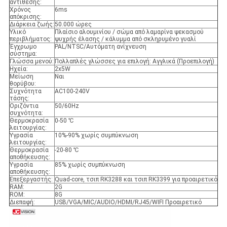
αντίθεσης:
Χρόνος
6ms
απόκρισης:
Διάρκεια ζωής:
50.000 ώρες
Υλικό
Πλαίσιο αλουμινίου / σώμα από λαμαρίνα ψεκασμού
περιβλήματος:
ψυχρής έλασης / κάλυμμα από σκληρυμένο γυαλί
Έγχρωμο
PAL/NTSC/Αυτόματη ανίχνευση
σύστημα:
Γλώσσα μενού:
Πολλαπλές γλώσσες για επιλογή: Αγγλικά (Προεπιλογή)
Ηχεία:
2x5W
Μείωση
Ναι
θορύβου:
Συχνότητα
AC100-240V
τάσης:
Οριζόντια
50/60Hz
συχνότητα:
Θερμοκρασία
0-50 ℃
λειτουργίας:
Υγρασία
10%-90% χωρίς συμπύκνωση
λειτουργίας:
Θερμοκρασία
-20-80 ℃
αποθήκευσης:
Υγρασία
85% χωρίς συμπύκνωση
αποθήκευσης:
Επεξεργαστής:
Quad-core, τσιπ RK3288 και τσιπ RK3399 για προαιρετικό
RAM:
2G
ROM:
8G
Διεπαφή:
USB/VGA/MIC/AUDIO/HDMI/RJ45/WIFI Προαιρετικό