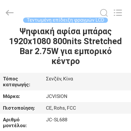
Shenzhen
Junction
Interactive
Technology
Co.,
Τεντωμένη επίδειξη φραγμών LCD
Ltd..
All
Ψηφιακή αφίσα μπάρας
ΣΠΊΤΙ
Rights
Reserved.
1920x1080 800nits Stretched
ΠΡΟΪΌΝΤΑ
Bar 2.75W για εμπορικό
κέντρο
ΣΧΕΤΙΚΆ
ΜΕ
Τόπος
Σενζέν, Κίνα
καταγωγής:
ΕΜΆΣ
Μάρκα:
JCVISION
ΕΠΙΣΚΈΨΕΙΣ
Πιστοποίηση:
CE, Rohs, FCC
ΣΤΟ
Αριθμό
JC-SL688
ΕΡΓΟΣΤΆΣΙΟ
μοντέλου: