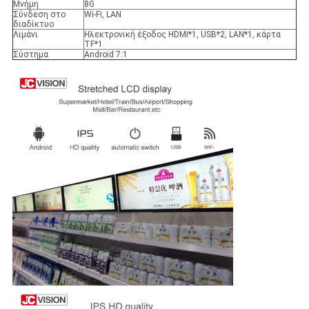
Μνήμη
8G
Σύνδεση στο
Wi-Fi, LAN
διαδίκτυο
Λιμάνι
Ηλεκτρονική έξοδος HDMI*1, USB*2, LAN*1, κάρτα
TF*1
Σύστημα
Android 7.1