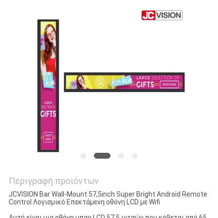
ΠΡΟΣΦΟΡΆ
SITEMAP
ΠΟΛΙΤΙΚΉ
ΑΠΟΡΡΉΤΟΥ
Περιγραφή προϊόντων
JCVISION Bar Wall-Mount 57,5inch Super Bright Android Remote
Control Λογισμικό Επεκτάμενη οθόνη LCD με Wifi
Αυτή είναι μια οθόνη μπαρ LCD 57,5 ιντσών που κόβεται από 65