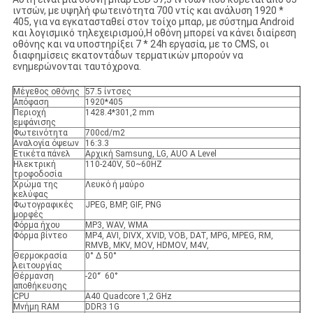
ιντσών, με υψηλή φωτεινότητα 700 ντίς και ανάλυση 1920 *
405, για να εγκατασταθεί στον τοίχο μπαρ, με σύστημα Android
και λογισμικό τηλεχειρισμού,Η οθόνη μπορεί να κάνει διαίρεση
οθόνης και να υποστηρίξει 7 * 24h εργασία, με το CMS, οι
διαφημίσεις εκατοντάδων τερματικών μπορούν να
ενημερώνονται ταυτόχρονα.
Μέγεθος οθόνης
57.5 ίντσες
Απόφαση
1920*405
Περιοχή
1428.4*301,2 mm
εμφάνισης
Φωτεινότητα
700cd/m2
Αναλογία όψεων
16:3.3
Ετικέτα πάνελ
Αρχική Samsung, LG, AUO A Level
Ηλεκτρική
110-240V, 50~60HZ
τροφοδοσία
Χρώμα της
Λευκό ή μαύρο
κελύφας
Φωτογραφικές
JPEG, BMP, GIF, PNG
μορφές
Φόρμα ήχου
MP3, WAV, WMA
Φόρμα βίντεο
MP4, AVI, DIVX, XVID, VOB, DAT, MPG, MPEG, RM,
RMVB, MKV, MOV, HDMOV, M4V,
Θερμοκρασία
0° ∆ 50°
λειτουργίας
Θέρμανση
-20° ̇ 60°
αποθήκευσης
CPU
Α40 Quadcore 1,2 GHz
Μνήμη RAM
DDR3 1G