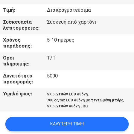
Τιμή:
Διαπραγματεύσιμα
ΈΛΕΓΧΟΣ
Συσκευασία
Συσκευή από χαρτόνι
ΠΟΙΌΤΗΤΑΣ
λεπτομέρειες:
Χρόνος
5-10 ημέρες
ΕΠΙΚΟΙΝΩΝΉΣΤΕ
παράδοσης:
ΜΑΖΊ
Όροι
Τ/Τ
ΜΑΣ
πληρωμής:
Δυνατότητα
5000
ΕΙΔΉΣΕΙΣ
προσφοράς:
Υψηλό φως:
,
57.5 ιντσών LCD οθόνη
,
ΥΠΟΘΈΣΕΙΣ
700 cd/m2 LCD οθόνη με τεντωμένη μπάρα
57.5 ιντσών οθόνη LCD
ΖΗΤΉΣΤΕ
ΚΑΛΎΤΕΡΗ ΤΙΜΉ
ΜΙΑ