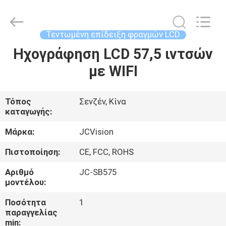
Shenzhen
Junction
Interactive
Technology
Co.,
Τεντωμένη επίδειξη φραγμών LCD
Ltd..
All
Ηχογράφηση LCD 57,5 ιντσών
ΣΠΊΤΙ
Rights
Reserved.
με WIFI
ΠΡΟΪΌΝΤΑ
Τόπος
Σενζέν, Κίνα
καταγωγής:
ΣΧΕΤΙΚΆ
ΜΕ
Μάρκα:
JCVision
ΕΜΆΣ
Πιστοποίηση:
CE, FCC, ROHS
Αριθμό
JC-SB575
ΕΠΙΣΚΈΨΕΙΣ
μοντέλου:
ΣΤΟ
Ποσότητα
1
παραγγελίας
ΕΡΓΟΣΤΆΣΙΟ
min: