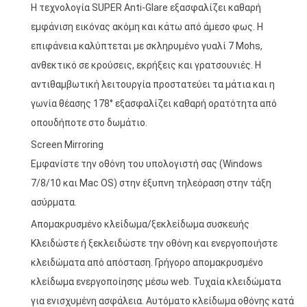
Η τεχνολογία SUPER Anti-Glare εξασφαλίζει καθαρή
εμφάνιση εικόνας ακόμη και κάτω από άμεσο φως. Η
επιφάνεια καλύπτεται με σκληρυμένο γυαλί 7 Mohs,
ανθεκτικό σε κρούσεις, εκρήξεις και γρατσουνιές. Η
αντιθαμβωτική λειτουργία προστατεύει τα μάτια και η
γωνία θέασης 178° εξασφαλίζει καθαρή ορατότητα από
οπουδήποτε στο δωμάτιο.
Screen Mirroring
Εμφανίστε την οθόνη του υπολογιστή σας (Windows
7/8/10 και Mac OS) στην έξυπνη τηλεόραση στην τάξη
ασύρματα.
Απομακρυσμένο κλείδωμα/ξεκλείδωμα συσκευής
Κλειδώστε ή ξεκλειδώστε την οθόνη και ενεργοποιήστε
κλειδώματα από απόσταση. Γρήγορο απομακρυσμένο
κλείδωμα ενεργοποίησης μέσω web. Τυχαία κλειδώματα
για ενισχυμένη ασφάλεια. Αυτόματο κλείδωμα οθόνης κατά