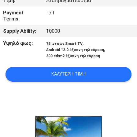
Τιμή:
Διαπραγματεύσιμα
Payment
T/T
ΈΛΕΓΧΟΣ
Terms:
ΠΟΙΌΤΗΤΑΣ
Supply Ability:
10000
ΕΠΙΚΟΙΝΩΝΉΣΤΕ
Υψηλό φως:
,
75 ιντσών Smart TV
,
Android 12.0 έξυπνη τηλεόραση
ΜΑΖΊ
300 cd/m2 έξυπνη τηλεόραση
ΜΑΣ
ΚΑΛΎΤΕΡΗ ΤΙΜΉ
ΕΙΔΉΣΕΙΣ
ΥΠΟΘΈΣΕΙΣ
ΖΗΤΉΣΤΕ
ΜΙΑ