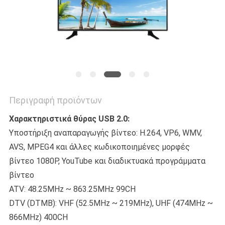
ΠΡΟΣΦΟΡΆ
SITEMAP
ΠΟΛΙΤΙΚΉ
ΑΠΟΡΡΉΤΟΥ
Περιγραφή προϊόντων
Χαρακτηριστικά θύρας USB 2.0:
Υποστήριξη αναπαραγωγής βίντεο: H.264, VP6, WMV,
AVS, MPEG4 και άλλες κωδικοποιημένες μορφές
βίντεο 1080P, YouTube και διαδικτυακά προγράμματα
βίντεο
ATV: 48.25MHz ~ 863.25MHz 99CH
DTV (DTMB): VHF (52.5MHz ~ 219MHz), UHF (474MHz ~
866MHz) 400CH