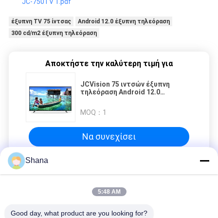
JC-750TV 1.pdf
έξυπνη TV 75 ίντσας
Android 12.0 έξυπνη τηλεόραση
300 cd/m2 έξυπνη τηλεόραση
Αποκτήστε την καλύτερη τιμή για
JCVision 75 ιντσών έξυπνη
τηλεόραση Android 12.0
λειτουργικό σύστημα 300 Cd/M2
με 56 γλώσσες οθόνης
MOQ：
1
Να συνεχίσει
Shana
Η έξυπνη τηλεόραση
5:48 AM
JCVision 75 ιντσών έξυπνη τηλεόραση Android 12.0
λειτουργικό σύστημα 300 Cd/M2 με 56 γλώσσες οθόνης
Good day, what product are you looking for?