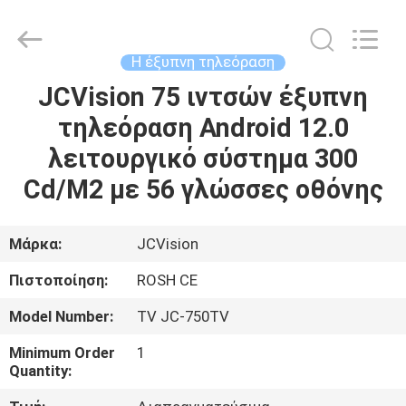
Shenzhen
Junction
Interactive
Technology
Co.,
Η έξυπνη τηλεόραση
Ltd..
All
JCVision 75 ιντσών έξυπνη
ΣΠΊΤΙ
Rights
Reserved.
τηλεόραση Android 12.0
ΠΡΟΪΌΝΤΑ
λειτουργικό σύστημα 300
Cd/M2 με 56 γλώσσες οθόνης
ΣΧΕΤΙΚΆ
ΜΕ
Μάρκα:
JCVision
ΕΜΆΣ
Πιστοποίηση:
ROSH CE
Model Number:
TV JC-750TV
ΕΠΙΣΚΈΨΕΙΣ
Minimum Order
1
ΣΤΟ
Quantity:
ΕΡΓΟΣΤΆΣΙΟ