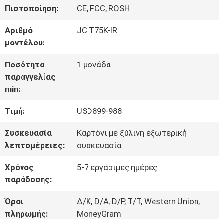
ΣΤΟ
Πιστοποίηση:
CE, FCC, ROSH
ΕΡΓΟΣΤΆΣΙΟ
Αριθμό
JC T75K-IR
μοντέλου:
ΈΛΕΓΧΟΣ
Ποσότητα
1 μονάδα
παραγγελίας
ΠΟΙΌΤΗΤΑΣ
min:
Τιμή:
USD899-988
ΕΠΙΚΟΙΝΩΝΉΣΤΕ
Συσκευασία
Καρτόνι με ξύλινη εξωτερική
ΜΑΖΊ
λεπτομέρειες:
συσκευασία
ΜΑΣ
Χρόνος
5-7 εργάσιμες ημέρες
παράδοσης:
ΕΙΔΉΣΕΙΣ
Όροι
Δ/Κ, D/Α, D/P, T/T, Western Union,
πληρωμής:
MoneyGram