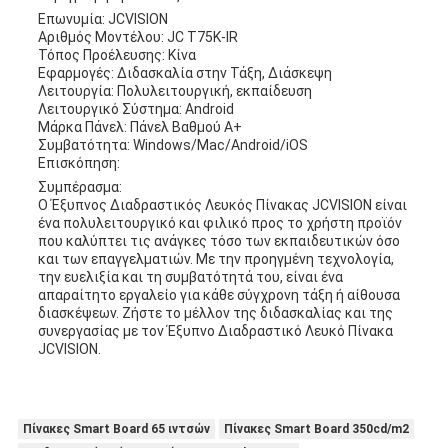
Επωνυμία: JCVISION
Αριθμός Μοντέλου: JC T75K-IR
Τόπος Προέλευσης: Κίνα
Εφαρμογές: Διδασκαλία στην Τάξη, Διάσκεψη
Λειτουργία: Πολυλειτουργική, εκπαίδευση
Λειτουργικό Σύστημα: Android
Μάρκα Πάνελ: Πάνελ Βαθμού A+
Συμβατότητα: Windows/Mac/Android/iOS
Επισκόπηση:
Συμπέρασμα:
Ο Έξυπνος Διαδραστικός Λευκός Πίνακας JCVISION είναι
ένα πολυλειτουργικό και φιλικό προς το χρήστη προϊόν
που καλύπτει τις ανάγκες τόσο των εκπαιδευτικών όσο
και των επαγγελματιών. Με την προηγμένη τεχνολογία,
την ευελιξία και τη συμβατότητά του, είναι ένα
απαραίτητο εργαλείο για κάθε σύγχρονη τάξη ή αίθουσα
διασκέψεων. Ζήστε το μέλλον της διδασκαλίας και της
συνεργασίας με τον Έξυπνο Διαδραστικό Λευκό Πίνακα
JCVISION.
Πίνακες Smart Board 65 ιντσών
Πίνακες Smart Board 350cd/m2