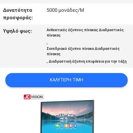
ΥΠΟΘΈΣΕΙΣ
Δυνατότητα
5000 μονάδες/Μ
προσφοράς:
ΖΗΤΉΣΤΕ
Υψηλό φως:
Ανθεκτικός έξυπνος πίνακας Διαδραστικός
πίνακας
ΜΙΑ
,
Συνεδριακό έξυπνο πίνακα Διαδραστικός
ΠΡΟΣΦΟΡΆ
πίνακας
,
Διαδραστική έξυπνη επιφάνεια για την τάξη
SITEMAP
ΚΑΛΎΤΕΡΗ ΤΙΜΉ
ΠΟΛΙΤΙΚΉ
ΑΠΟΡΡΉΤΟΥ