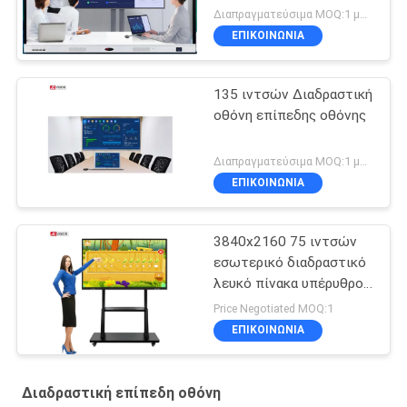
Διαπραγματεύσιμα MOQ:1 μονάδα
ΕΠΙΚΟΙΝΩΝΙΑ
135 ιντσών Διαδραστική
οθόνη επίπεδης οθόνης
Διαπραγματεύσιμα MOQ:1 μονάδα
ΕΠΙΚΟΙΝΩΝΙΑ
3840x2160 75 ιντσών
εσωτερικό διαδραστικό
λευκό πίνακα υπέρυθρο
οθόνη RoHS
Price Negotiated MOQ:1
ΕΠΙΚΟΙΝΩΝΙΑ
Διαδραστική επίπεδη οθόνη