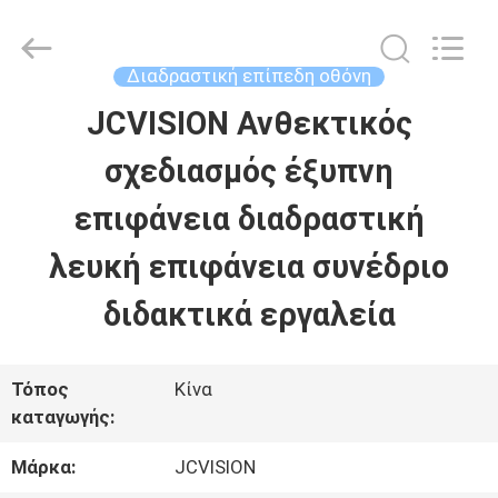
2026
Shenzhen
Junction
Interactive
Διαδραστική επίπεδη οθόνη
Technology
Co.,
JCVISION Ανθεκτικός
ΣΠΊΤΙ
Ltd..
All
Rights
σχεδιασμός έξυπνη
Reserved.
ΠΡΟΪΌΝΤΑ
επιφάνεια διαδραστική
λευκή επιφάνεια συνέδριο
ΣΧΕΤΙΚΆ
διδακτικά εργαλεία
ΜΕ
ΕΜΆΣ
Τόπος
Κίνα
καταγωγής:
ΕΠΙΣΚΈΨΕΙΣ
Μάρκα:
JCVISION