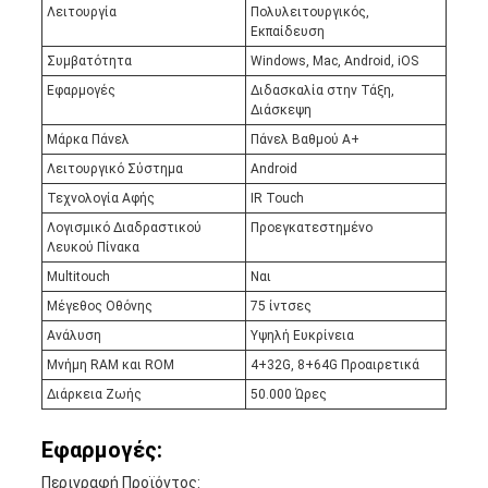
Λειτουργία
Πολυλειτουργικός,
Εκπαίδευση
Συμβατότητα
Windows, Mac, Android, iOS
Εφαρμογές
Διδασκαλία στην Τάξη,
Διάσκεψη
Μάρκα Πάνελ
Πάνελ Βαθμού A+
Λειτουργικό Σύστημα
Android
Τεχνολογία Αφής
IR Touch
Λογισμικό Διαδραστικού
Προεγκατεστημένο
Λευκού Πίνακα
Multitouch
Ναι
Μέγεθος Οθόνης
75 ίντσες
Ανάλυση
Υψηλή Ευκρίνεια
Μνήμη RAM και ROM
4+32G, 8+64G Προαιρετικά
Διάρκεια Ζωής
50.000 Ώρες
Εφαρμογές:
Περιγραφή Προϊόντος: