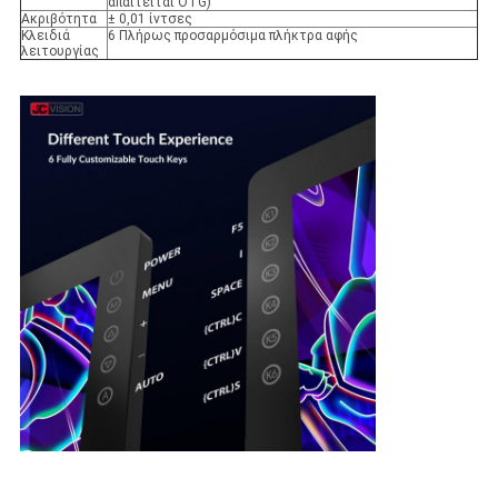
απαιτείται OTG)
Ακριβότητα
± 0,01 ίντσες
Κλειδιά
6 Πλήρως προσαρμόσιμα πλήκτρα αφής
λειτουργίας