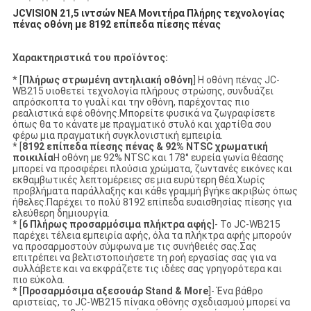
JCVISION 21,5 ιντσών ΝΕΑ Μονιτήρα Πλήρης τεχνολογίας
πένας οθόνη με 8192 επίπεδα πίεσης πένας
Χαρακτηριστικά του προϊόντος:
* [
Πλήρως στρωμένη αντηλιακή οθόνη
] Η οθόνη πένας JC-
WB215 υιοθετεί τεχνολογία πλήρους στρώσης, συνδυάζει
απρόσκοπτα το γυαλί και την οθόνη, παρέχοντας πιο
ρεαλιστικά εφέ οθόνης.Μπορείτε φυσικά να ζωγραφίσετε
όπως θα το κάνατε με πραγματικό στυλό και χαρτίΘα σου
φέρω μια πραγματική συγκλονιστική εμπειρία.
* [
8192 επίπεδα πίεσης πένας & 92% NTSC χρωματική
ποικιλία
Η οθόνη με 92% NTSC και 178° ευρεία γωνία θέασης
μπορεί να προσφέρει πλούσια χρώματα, ζωντανές εικόνες και
εκθαμβωτικές λεπτομέρειες σε μια ευρύτερη θέα.Χωρίς
προβλήματα παράλλαξης και κάθε γραμμή βγήκε ακριβώς όπως
ήθελες.Παρέχει το πολύ 8192 επίπεδα ευαισθησίας πίεσης για
ελεύθερη δημιουργία.
* [
6 Πλήρως προσαρμόσιμα πλήκτρα αφής
]- Το JC-WB215
παρέχει τέλεια εμπειρία αφής, όλα τα πλήκτρα αφής μπορούν
να προσαρμοστούν σύμφωνα με τις συνήθειές σας.Σας
επιτρέπει να βελτιστοποιήσετε τη ροή εργασίας σας για να
συλλάβετε και να εκφράζετε τις ιδέες σας γρηγορότερα και
πιο εύκολα.
* [
Προσαρμόσιμα αξεσουάρ Stand & More
]- Ένα βάθρο
αριστείας, το JC-WB215 πίνακα οθόνης σχεδιασμού μπορεί να