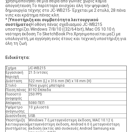
χρησιμοποιηθεί σε μια σειρά από γωνίες χωρίς καμία
απογοήτευση.Το περίπτερο ενισχύει όλη την ψηφιακή
δημιουργία τέχνης στο JC-WB215- Έρχεται με 2 στυλό, 28 πένα
νιπς και κράτημα πένας κλπ.
* [
Υποστήριξη και συμβατότητα λειτουργικού
συστήματος
Η οθόνη πένας σχεδιασμού JC-WB215
υποστηρίζει Windows 7/8/10 ((32/64 bit), Mac OS 10.10 ή
νεότερη έκδοση.Το SketchBook Pro.Χρησιμοποιείται μαζί με
υπολογιστή, με εγγύηση ενός έτους και τεχνική υποστήριξη για
όλη τη ζωή.
Ειδικότητα:
Σχήμα
JC-WB215
Εργασιακή
21.5 ίντσες
περιοχή
Διάσταση
522 mm (L) x 316 mm (W) x 18 mm (H)
Στυλό
Πένα χωρίς μπαταρία
Πίεση πένας
8192 Επίπεδα
Ποσοστό
250 PPS
αναφοράς
Απόφαση
5080 ΠΕΠ
Υψόμετρο
10 χιλιοστά
ανάγνωσης
Διασύνδεση
USB
Υποστήριξη
Windows 7 ή μεταγενέστερη έκδοση, MAC 10.12 ή
λειτουργικού
μεταγενέστερη έκδοση, Android 6.0 ή μεταγενέστερη
συστήματος
έκδοση (εκτός από συσκευές Android Samsung και