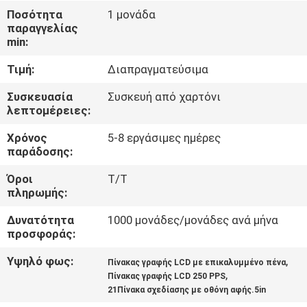
Ποσότητα
1 μονάδα
παραγγελίας
ΈΛΕΓΧΟΣ
min:
ΠΟΙΌΤΗΤΑΣ
Τιμή:
Διαπραγματεύσιμα
ΕΠΙΚΟΙΝΩΝΉΣΤΕ
Συσκευασία
Συσκευή από χαρτόνι
λεπτομέρειες:
ΜΑΖΊ
Χρόνος
5-8 εργάσιμες ημέρες
ΜΑΣ
παράδοσης:
Όροι
Τ/Τ
ΕΙΔΉΣΕΙΣ
πληρωμής:
Δυνατότητα
1000 μονάδες/μονάδες ανά μήνα
ΥΠΟΘΈΣΕΙΣ
προσφοράς:
Υψηλό φως:
,
Πίνακας γραφής LCD με επικαλυμμένο πένα
ΖΗΤΉΣΤΕ
,
Πίνακας γραφής LCD 250 PPS
21Πίνακα σχεδίασης με οθόνη αφής.5in
ΜΙΑ