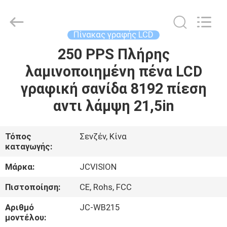
Shenzhen
Junction
Interactive
Technology
Co.,
Πίνακας γραφής LCD
Ltd..
All
250 PPS Πλήρης
ΣΠΊΤΙ
Rights
Reserved.
λαμινοποιημένη πένα LCD
ΠΡΟΪΌΝΤΑ
γραφική σανίδα 8192 πίεση
αντι λάμψη 21,5in
ΣΧΕΤΙΚΆ
ΜΕ
Τόπος
Σενζέν, Κίνα
καταγωγής:
ΕΜΆΣ
Μάρκα:
JCVISION
ΕΠΙΣΚΈΨΕΙΣ
Πιστοποίηση:
CE, Rohs, FCC
ΣΤΟ
Αριθμό
JC-WB215
ΕΡΓΟΣΤΆΣΙΟ
μοντέλου: