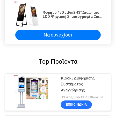
Φορητό 450 cd/m2 43" Διαφήμιση
LCD Ψηφιακή Σημαιογραφία Cms
Λογισμικό
Να συνεχίσει
Top Προϊόντα
Κιόσκι Διαφήμισης
Συστήματος
Αναγνώρισης
Προσώπου, Σάρωσης
USD968/unit-USD1098/unit MOQ:1 μονάδα
Θερμοκρασίας και
ΕΠΙΚΟΙΝΩΝΙΑ
Απολυμαντικού Χεριών