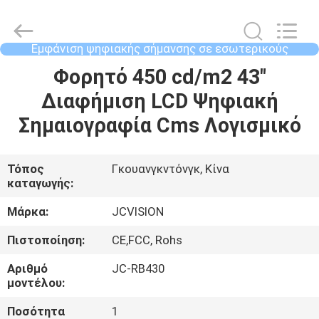
Shenzhen
Junction
Interactive
Technology
Co.,
Εμφάνιση ψηφιακής σήμανσης σε εσωτερικούς
Ltd..
χώρους
All
ΣΠΊΤΙ
Φορητό 450 cd/m2 43"
Rights
Reserved.
Διαφήμιση LCD Ψηφιακή
ΠΡΟΪΌΝΤΑ
Σημαιογραφία Cms Λογισμικό
ΣΧΕΤΙΚΆ
Τόπος
Γκουανγκντόνγκ, Κίνα
καταγωγής:
ΜΕ
ΕΜΆΣ
Μάρκα:
JCVISION
Πιστοποίηση:
CE,FCC, Rohs
ΕΠΙΣΚΈΨΕΙΣ
Αριθμό
JC-RB430
ΣΤΟ
μοντέλου:
ΕΡΓΟΣΤΆΣΙΟ
Ποσότητα
1