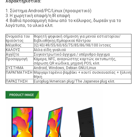
Χαρακτηριστικά:
1. Σύστημα Android/PC/Linux (προαιρετικό)
3. Η χωρητική επαφή/η IR επαφή
4. Βαθιά προσαρμογή πάνω από το κέλυφος, δωρεάν για το
λογότυπο, το υλικό κλπ.
Ονομασία του
Φορητή ψηφιακή σήμανση για μενού εστιατορίου/
προϊόντος
Βιβλιοθήκης/Εμπορικού Κέντρου
Μέγεθος
32/43/49/55/60/65/75/85/86/98/100 ίντσες
ΚΑΛΟΥΣ
Άλλα είδη γυαλιού
Αγγίξτε
Συγκεντρωτικό άγγιγμα / υπέρυθρο άγγιγμα
Προσαρμογή
Κάμερα, NFC, αναγνώστης καρτών, εκτυπωτής,
σάρωση QR κώδικα, μηχανή POS, κλπ.
ΣΥΣΤΗΜΑ
Android, Windows, Debian GNU/Linux
ΠΑΡΑΓΜΑΤΗΣΗ
Μαργαριταρένιο βαμβάκι + κουτί συσκευασίας + ξύλινη
θήκη
ΠΑΡΑΣΤΗΣΗ
Europlug/American plug/The Japanese plug κλπ.