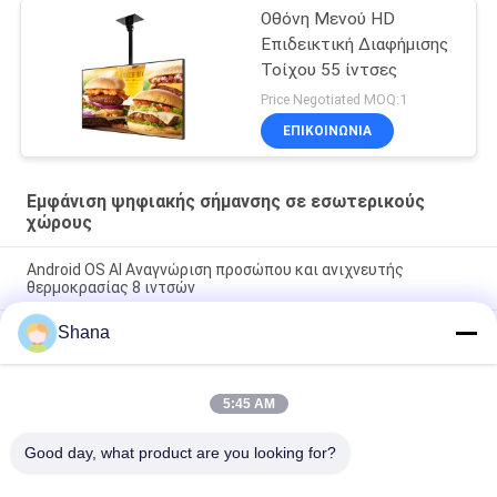
Οθόνη Μενού HD
Επιδεικτική Διαφήμισης
Τοίχου 55 ίντσες
Price Negotiated MOQ:1
ΕΠΙΚΟΙΝΩΝΙΑ
Εμφάνιση ψηφιακής σήμανσης σε εσωτερικούς
χώρους
Android OS AI Αναγνώριση προσώπου και ανιχνευτής
θερμοκρασίας 8 ιντσών
Shana
Smartboard που περιστρέφεται την εσωτερική ψηφιακή
συστημάτων σηματοδότησης οθόνη αφής επιδείξεων
χωρητική
5:45 AM
JCVISION LED Panel TFT 32 ιντσών Ψηφιακή οθόνη μενού
Εγκαταστάθηκε στον τοίχο
Good day, what product are you looking for?
Λαϊκή κατηγορία
Όλα