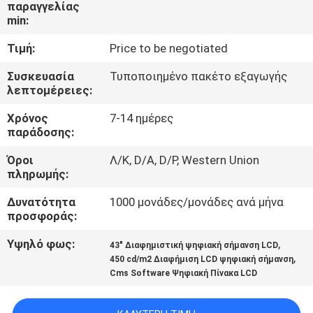
παραγγελίας
min:
ΈΛΕΓΧΟΣ
Τιμή:
Price to be negotiated
ΠΟΙΌΤΗΤΑΣ
Συσκευασία
Τυποποιημένο πακέτο εξαγωγής
λεπτομέρειες:
ΕΠΙΚΟΙΝΩΝΉΣΤΕ
Χρόνος
7-14 ημέρες
ΜΑΖΊ
παράδοσης:
ΜΑΣ
Όροι
Λ/Κ, D/A, D/P, Western Union
πληρωμής:
ΕΙΔΉΣΕΙΣ
Δυνατότητα
1000 μονάδες/μονάδες ανά μήνα
προσφοράς:
ΥΠΟΘΈΣΕΙΣ
Υψηλό φως:
,
43" Διαφημιστική ψηφιακή σήμανση LCD
,
450 cd/m2 Διαφήμιση LCD ψηφιακή σήμανση
Cms Software Ψηφιακή Πίνακα LCD
ΖΗΤΉΣΤΕ
ΜΙΑ