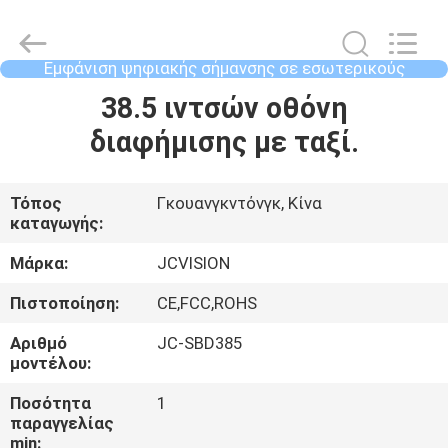
Shenzhen
Junction
Interactive
Technology
Co.,
Εμφάνιση ψηφιακής σήμανσης σε εσωτερικούς
Ltd..
χώρους
All
ΣΠΊΤΙ
38.5 ιντσών οθόνη
Rights
Reserved.
διαφήμισης με ταξί.
ΠΡΟΪΌΝΤΑ
Τόπος
Γκουανγκντόνγκ, Κίνα
καταγωγής:
ΣΧΕΤΙΚΆ
ΜΕ
Μάρκα:
JCVISION
ΕΜΆΣ
Πιστοποίηση:
CE,FCC,ROHS
Αριθμό
JC-SBD385
ΕΠΙΣΚΈΨΕΙΣ
μοντέλου:
ΣΤΟ
Ποσότητα
1
παραγγελίας
ΕΡΓΟΣΤΆΣΙΟ
min: