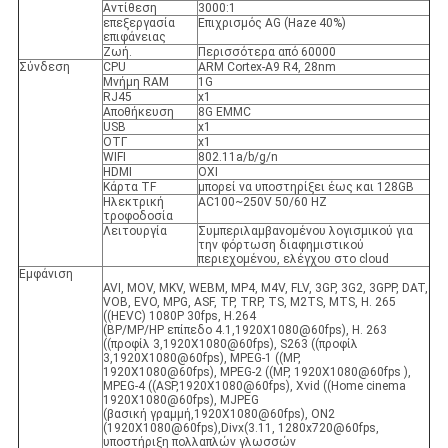
Αντίθεση
3000:1
επεξεργασία
Επιχρισμός AG (Haze 40%)
επιφάνειας
Ζωή.
Περισσότερα από 60000
Σύνδεση
CPU
ARM Cortex-A9 R4, 28nm
Μνήμη RAM
1G
RJ45
x1
Αποθήκευση
8G EMMC
USB
x1
ΟΤΓ
x1
WIFI
802.11a/b/g/n
HDMI
ΟΧΙ
Κάρτα TF
μπορεί να υποστηρίξει έως και 128GB
Ηλεκτρική
AC100~250V 50/60 HZ
τροφοδοσία
Λειτουργία
Συμπεριλαμβανομένου λογισμικού για
την φόρτωση διαφημιστικού
περιεχομένου, ελέγχου στο cloud
Εμφάνιση
AVI, MOV, MKV, WEBM, MP4, M4V, FLV, 3GP, 3G2, 3GPP, DAT,
VOB, EVO, MPG, ASF, TP, TRP, TS, M2TS, MTS, H. 265
((HEVC) 1080P 30fps, H.264
(ΒΡ/MP/HP επίπεδο 4.1,1920X1080@60fps), H. 263
((προφίλ 3,1920X1080@60fps), S263 ((προφίλ
3,1920X1080@60fps), MPEG-1 ((MP,
1920X1080@60fps), MPEG-2 ((MP, 1920X1080@60fps ),
MPEG-4 ((ASP,1920X1080@60fps), Xvid ((Home cinema
1920X1080@60fps), MJPEG
(βασική γραμμή,1920X1080@60fps), ON2
(1920X1080@60fps),Divx(3.11, 1280x720@60fps,
υποστήριξη πολλαπλών γλωσσών