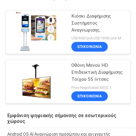
Κιόσκι Διαφήμισης
Συστήματος
Αναγνώρισης
Προσώπου, Σάρωσης
USD968/unit-USD1098/unit MOQ:1 μονάδα
Θερμοκρασίας και
ΕΠΙΚΟΙΝΩΝΙΑ
Απολυμαντικού Χεριών
Οθόνη Μενού HD
Επιδεικτική Διαφήμισης
Τοίχου 55 ίντσες
Price Negotiated MOQ:1
ΕΠΙΚΟΙΝΩΝΙΑ
Εμφάνιση ψηφιακής σήμανσης σε εσωτερικούς
χώρους
Android OS AI Αναγνώριση προσώπου και ανιχνευτής