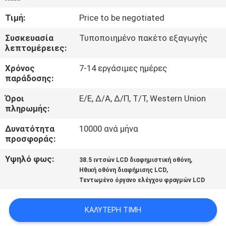
Τιμή:
Price to be negotiated
ΈΛΕΓΧΟΣ
Συσκευασία
Τυποποιημένο πακέτο εξαγωγής
ΠΟΙΌΤΗΤΑΣ
λεπτομέρειες:
Χρόνος
7-14 εργάσιμες ημέρες
ΕΠΙΚΟΙΝΩΝΉΣΤΕ
παράδοσης:
ΜΑΖΊ
Όροι
Ε/Ε, Δ/Α, Δ/Π, Τ/Τ, Western Union
ΜΑΣ
πληρωμής:
Δυνατότητα
10000 ανά μήνα
ΕΙΔΉΣΕΙΣ
προσφοράς:
Υψηλό φως:
,
38.5 ιντσών LCD διαφημιστική οθόνη
,
ΥΠΟΘΈΣΕΙΣ
Ηθική οθόνη διαφήμισης LCD
Τεντωμένο όργανο ελέγχου φραγμών LCD
ΖΗΤΉΣΤΕ
ΚΑΛΎΤΕΡΗ ΤΙΜΉ
ΜΙΑ