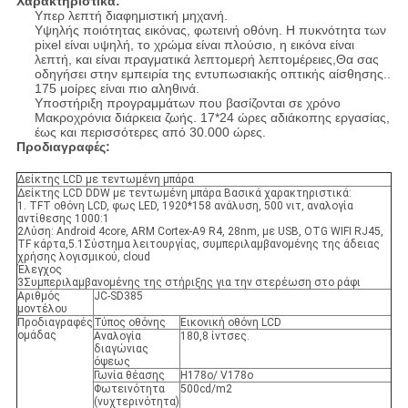
Χαρακτηριστικά:
Υπερ λεπτή διαφημιστική μηχανή.
Υψηλής ποιότητας εικόνας, φωτεινή οθόνη. Η πυκνότητα των
pixel είναι υψηλή, το χρώμα είναι πλούσιο, η εικόνα είναι
λεπτή, και είναι πραγματικά λεπτομερή λεπτομέρειες,Θα σας
οδηγήσει στην εμπειρία της εντυπωσιακής οπτικής αίσθησης..
175 μοίρες είναι πιο αληθινά.
Υποστήριξη προγραμμάτων που βασίζονται σε χρόνο
Μακροχρόνια διάρκεια ζωής. 17*24 ώρες αδιάκοπης εργασίας,
έως και περισσότερες από 30.000 ώρες.
Προδιαγραφές:
Δείκτης LCD με τεντωμένη μπάρα
Δείκτης LCD DDW με τεντωμένη μπάρα Βασικά χαρακτηριστικά:
1. TFT οθόνη LCD, φως LED, 1920*158 ανάλυση, 500 νιτ, αναλογία
αντίθεσης 1000:1
2Λύση: Android 4core, ARM Cortex-A9 R4, 28nm, με USB, OTG WIFI RJ45,
TF κάρτα,5.1Σύστημα λειτουργίας, συμπεριλαμβανομένης της άδειας
χρήσης λογισμικού, cloud
Έλεγχος
3Συμπεριλαμβανομένης της στήριξης για την στερέωση στο ράφι
Αριθμός
JC-SD385
μοντέλου
Προδιαγραφές
Τύπος οθόνης
Εικονική οθόνη LCD
ομάδας
Αναλογία
180,8 ίντσες.
διαγώνιας
όψεως
Γωνία θέασης
H178o/ V178o
Φωτεινότητα
500cd/m2
(νυχτερινότητα)