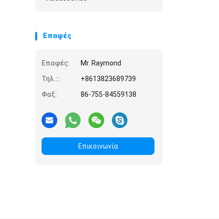
Επαφές
Επαφές:
Mr. Raymond
Τηλ.::
+8613823689739
Φαξ:
86-755-84559138
Επικοινωνία