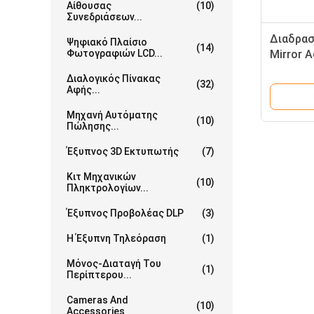
Αίθουσας
(10)
Συνεδριάσεων...
Διαδρασ
Ψηφιακό Πλαίσιο
(14)
Φωτογραφιών LCD...
Mirror 
είδος
Διαλογικός Πίνακας
(32)
Αφής...
Μηχανή Αυτόματης
(10)
Πώλησης...
Έξυπνος 3D Εκτυπωτής
(7)
Κιτ Μηχανικών
(10)
Πληκτρολογίων...
Έξυπνος Προβολέας DLP
(3)
Η Έξυπνη Τηλεόραση
(1)
Μόνος-Διαταγή Του
(1)
Περίπτερου...
Cameras And
(10)
Accessories