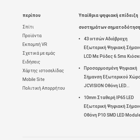
περίπου
Υπαίθρια ψηφιακή επίδειξη
Σπίτι
συστημάτων σηματοδότησ
Προϊόντα
43 ιντσών Αδιάβροχη
Εκπομπή VR
Εξωτερική Ψηφιακή Σήμαν
Σχετικά με εμάς
LCD Με Ρόδες 6.5ms Κιόσκ
Ειδήσεις
Τοίχου
Προσαρμοσμένη Ψηφιακή
Χάρτης ιστοσελίδας
Σήμανση Εξωτερικού Χώρ
Mobile Site
JCVISION Οθόνη LED
Πολιτική Απορρήτου
Περιστρεφόμενος Πύργος
10mm Σταθερή IP65 LED
Εξωτερική Ψηφιακή Σήμαν
Οθόνη P10 SMD LED Modul