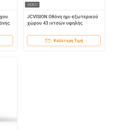
ίχου
JCVISION Οθόνη ημι-εξωτερικού
θόνης
χώρου 43 ιντσών υψηλής
φωτεινότητας (μονής ή διπλής
όψης)
Καλύτερη Τιμή