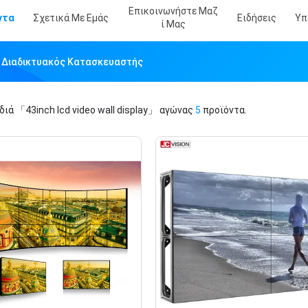
Επικοινωνήστε Μαζ
ντα
Σχετικά Με Εμάς
Ειδήσεις
Υπ
Ί Μας
lay Διαδικτυακός Κατασκευαστής
ιδιά
「43inch lcd video wall display」
αγώνας
5
προϊόντα.