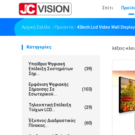
Σπίτι
Προϊό
Αρχική Σελίδα
Προϊόντα
43inch Lcd Video Wall Disp
Κατηγορίες
λέξεις-κλε
Υπαίθρια Ψηφιακή
Επίδειξη Συστημάτων
(39)
Σημ...
Εμφάνιση Ψηφιακής
Σήμανσης Σε
(103)
Εσωτερικού...
Τηλεοπτική Επίδειξη
(29)
Τοίχων LCD...
Έξυπνος Διαδραστικός
(60)
Πίνακας...