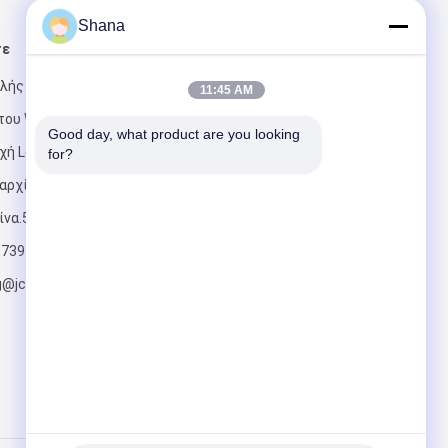
Shana
τε
Στείλτε μας μήνυμα
ηλής
11:45 AM
του Wepark,
Good day, what product are you looking 
οχή Longgang,
for?
αρχία
ίνα.518172
Στείλετε
9739
g@jcvision.co