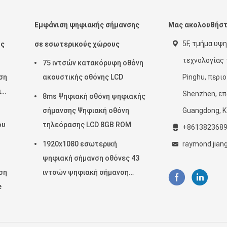
Εμφάνιση ψηφιακής σήμανσης
Μας ακολουθήσ
5F, τμήμα υψ
ης
σε εσωτερικούς χώρους
τεχνολογίας 
75 ιντσών κατακόρυφη οθόνη
ση
ακουστικής οθόνης LCD
Pinghu, περι
ι
Shenzhen, επ
8ms Ψηφιακή οθόνη ψηφιακής
σήμανσης Ψηφιακή οθόνη
Guangdong, Κ
ου
τηλεόρασης LCD 8GB ROM
+861382368
1920x1080 εσωτερική
raymond.jian
ψηφιακή σήμανση οθόνες 43
ση
ιντσών ψηφιακή σήμανση
e
χώρου εργασίας