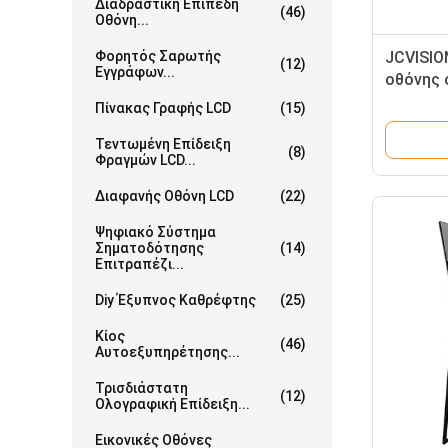
Διαδραστική Επίπεδη
(46)
Οθόνη...
Φορητός Σαρωτής
JCVISIO
(12)
Εγγράφων...
οθόνης 
οθόνης 
Πίνακας Γραφής LCD
(15)
οθόνης 
Τεντωμένη Επίδειξη
οθόνης 
(8)
Φραγμών LCD...
οθόνης 
οθόνης 
Διαφανής Οθόνη LCD
(22)
οθόνης 
Ψηφιακό Σύστημα
Σηματοδότησης
(14)
Επιτραπέζι...
Diy Έξυπνος Καθρέφτης
(25)
Κίος
(46)
Αυτοεξυπηρέτησης...
Τρισδιάστατη
(12)
Ολογραφική Επίδειξη...
Εικονικές Οθόνες