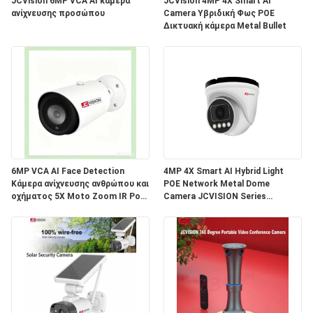
JCVision 6MP VCA AI κάμερα
JCVision 4MP 4X Smart AI
ΠΡΟΣΦΟΡΆ
ανίχνευσης προσώπου
Camera Υβριδική Φως POE
Δικτυακή κάμερα Metal Bullet
SITEMAP
ΠΟΛΙΤΙΚΉ
ΑΠΟΡΡΉΤΟΥ
6MP VCA AI Face Detection
4MP 4X Smart AI Hybrid Light
Κάμερα ανίχνευσης ανθρώπου και
POE Network Metal Dome
οχήματος 5X Moto Zoom IR PoE
Camera JCVISION Series
Bullet IP Camera
Εταιρική κάμερα σχεδιασμένη για
ενισχυμένη ασφάλεια