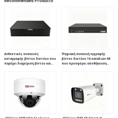
Recommended Products
ΈΛΕΓΧΟΣ
ΠΟΙΌΤΗΤΑΣ
ΕΠΙΚΟΙΝΩΝΉΣΤΕ
ΜΑΖΊ
Ανθεκτικός συσκευός
Ψηφιακή συσκευή εγγραφής
ΜΑΣ
καταγραφής βίντεο δικτύου που
βίντεο δικτύου 16 καναλιών 4K
παρέχει διαχείριση βίντεο και
που προσφέρει αποθήκευση
αποθήκευση δεδομένων
διπλού σκληρού δίσκου,
ΕΙΔΉΣΕΙΣ
κατάλληλος για εφαρμογές
κατάλληλη για ολοκληρωμένη
παρακολούθησης μεγάλης
παρακολούθηση ασφάλειας
κλίμακας
ΥΠΟΘΈΣΕΙΣ
ΖΗΤΉΣΤΕ
ΜΙΑ