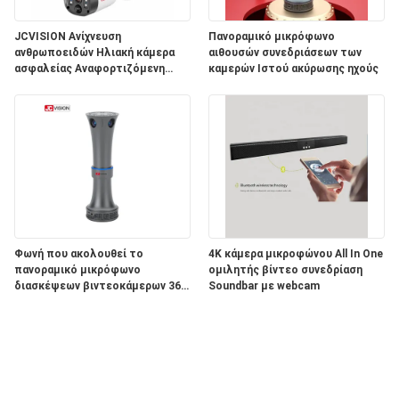
JCVISION Ανίχνευση
Πανοραμικό μικρόφωνο
ανθρωποειδών Ηλιακή κάμερα
αιθουσών συνεδριάσεων των
ασφαλείας Αναφορτιζόμενη
καμερών Ιστού ακύρωσης ηχούς
μπαταρία Απομακρυσμένη
προβολή
Φωνή που ακολουθεί το
4K κάμερα μικροφώνου All In One
πανοραμικό μικρόφωνο
ομιλητής βίντεο συνεδρίαση
διασκέψεων βιντεοκάμερων 360
Soundbar με webcam
έξυπνο