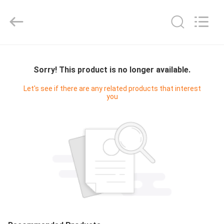
Shenzhen
Junction
Interactive
Technology
Co.,
Ltd..
All
ΣΠΊΤΙ
Rights
Reserved.
Sorry! This product is no longer available.
ΠΡΟΪΌΝΤΑ
Let's see if there are any related products that interest
you
ΣΧΕΤΙΚΆ
ΜΕ
ΕΜΆΣ
ΕΠΙΣΚΈΨΕΙΣ
ΣΤΟ
ΕΡΓΟΣΤΆΣΙΟ