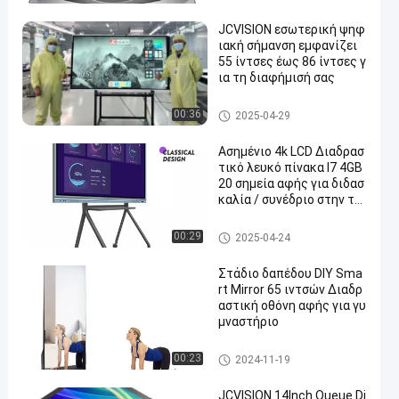
JCVISION εσωτερική ψηφ
ιακή σήμανση εμφανίζει
55 ίντσες έως 86 ίντσες γ
ια τη διαφήμισή σας
Εμφάνιση ψηφιακής σήμανση
00:36
2025-04-29
ς σε εσωτερικούς χώρους
Ασημένιο 4k LCD Διαδρασ
τικό λευκό πίνακα I7 4GB
20 σημεία αφής για διδασ
καλία / συνέδριο στην τά
ξη
Εμφάνιση ψηφιακής σήμανση
00:29
2025-04-24
ς σε εσωτερικούς χώρους
Στάδιο δαπέδου DIY Sma
rt Mirror 65 ιντσών Διαδρ
αστική οθόνη αφής για γυ
μναστήριο
Εμφάνιση ψηφιακής σήμανση
00:23
2024-11-19
ς σε εσωτερικούς χώρους
JCVISION 14Inch Queue Di