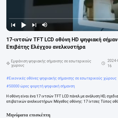
17-ιντσών TFT LCD οθόνη HD ψηφιακή σήμαν
Επιβάτης Ελέγχου ανελκυστήρα
2024-
Εμφάνιση ψηφιακής σήμανσης σε εσωτερικούς
χώρους
16
#
Εικονικές οθόνες ψηφιακής σήμανσης σε εσωτερικούς χώρους
#
50000 ώρες φορητή ψηφιακή σήμανση
Η οθόνη είναι ένα 17 ιντσών TFT LCD πάνελ με ανάλυση HD, σχεδ
επιβατικών ανελκυστήρων. Μέγεθος οθόνης: 17 ίντσες Τύπος οθό
Μηνύματα επισκέπτη