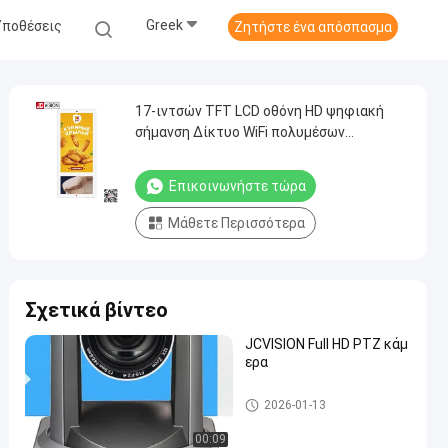
Greek
Υποθέσεις
Ζητήστε ένα απόσπασμα
17-ιντσών TFT LCD οθόνη HD ψηφιακή
σήμανση Δίκτυο WiFi πολυμέσων
Διαφήμιση Player Επιβάτης Ελέγχου
ανελκυστήρα
Επικοινωνήστε τώρα
Μάθετε Περισσότερα
Σχετικά βίντεο
JCVISION Full HD PTZ κάμ
ερα
Εμφάνιση ψηφιακής σήμανση
2026-01-13
ς σε εσωτερικούς χώρους
00:09