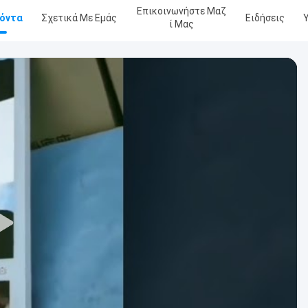
Επικοινωνήστε Μαζ
όντα
Σχετικά Με Εμάς
Ειδήσεις
Ί Μας