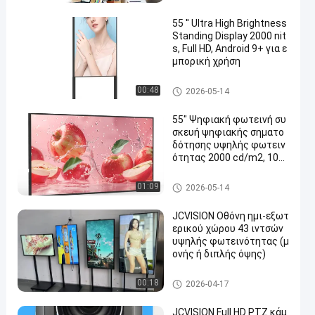
ας
55 ′′ Ultra High Brightness
Standing Display 2000 nit
s, Full HD, Android 9+ για ε
μπορική χρήση
Υπαίθρια ψηφιακή επίδειξη σ
00:48
2026-05-14
υστημάτων σηματοδότησης
55" Ψηφιακή φωτεινή συ
σκευή ψηφιακής σηματο
δότησης υψηλής φωτειν
ότητας 2000 cd/m2, 108
0P, Android 11, εμπορική
οθόνη τοίχου
Υπαίθρια ψηφιακή επίδειξη σ
01:09
2026-05-14
υστημάτων σηματοδότησης
JCVISION Οθόνη ημι-εξωτ
ερικού χώρου 43 ιντσών
υψηλής φωτεινότητας (μ
ονής ή διπλής όψης)
Υπαίθρια ψηφιακή επίδειξη σ
00:18
2026-04-17
υστημάτων σηματοδότησης
JCVISION Full HD PTZ κάμ