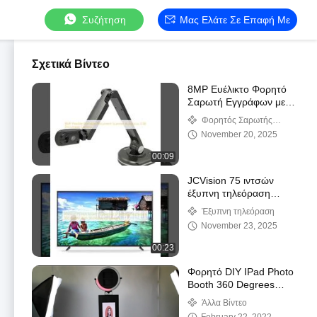
Συζήτηση
Μας Ελάτε Σε Επαφή Με
Σχετικά Βίντεο
8MP Ευέλικτο Φορητό
Σαρωτή Εγγράφων με
Αυτόματη Εστίαση USB
Φορητός Σαρωτής
Document Camera
Εγγράφων
November 20, 2025
00:09
JCVision 75 ιντσών
έξυπνη τηλεόραση
Android 12.0
Έξυπνη τηλεόραση
λειτουργικό σύστημα
November 23, 2025
300 Cd/M2 με 56
γλώσσες οθόνης
00:23
Φορητό DIY IPad Photo
Booth 360 Degrees
Shooting for Wedding
Άλλα Βίντεο
Party