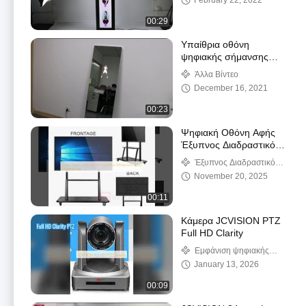
February 22, 2022
00:29
Υπαίθρια οθόνη
ψηφιακής σήμανσης
κλίμακας γκρι IP65 P6
Άλλα Βίντεο
Μονάδα οθόνης LED
December 16, 2021
SMD
00:23
Ψηφιακή Οθόνη Αφής
Έξυπνος Διαδραστικός
Πίνακας Λευκού
Έξυπνος Διαδραστικός
Χρώματος για
Πίνακας
November 20, 2025
Βιντεοδιασκέψεις
00:11
Κάμερα JCVISION PTZ
Full HD Clarity
Εμφάνιση ψηφιακής
σήμανσης σε εσωτερικούς
January 13, 2026
χώρους
00:09